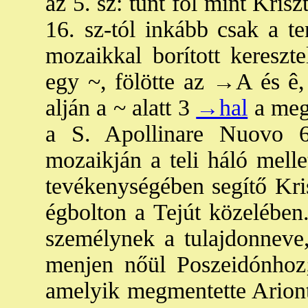
az 5. sz: tűnt föl mint Kri
16. sz-tól inkább csak a t
mozaikkal borított kereszt
egy ~, fölötte az
→A és ê
,
alján a ~ alatt 3
→hal
a megk
a S. Apollinare Nuovo 6.
mozaikján a teli háló melle
tevékenységében segítő Krisz
égbolton a Tejút közelében.
személynek a tulajdonneve,
menjen nőül Poszeidónhoz;
amelyik megmentette Ariont