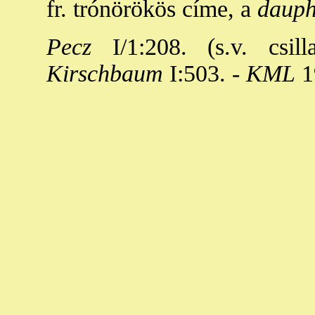
fr. trónörökös címe, a
dauph
Pecz
I/1:208. (s.v. csill
Kirschbaum
I:503. -
KML
1