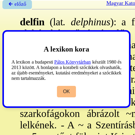
Magyar Kato
🡰 előző
delfin
(lat
. delphinus
): a 
alakú, húsevő úszóemlős.
tartották: a halászok, a ha
A lexikon kora
lelkeinek kísérője, királyi
A lexikon a budapesti
Pálos Könyvtárban
készült 1980 és
ezt mondja a ~nek: "Te a te
2013 között. A honlapon a korabeli szócikkek olvashatók,
az újabb eseményeket, kutatási eredményeket a szócikkek
szárazföldiek fölött". A gö
nem tartalmazzák.
kíséretéhez tartozott, s m
OK
muzsikához, Apollón k
szarkofágokon ábrázolt ~
lelkének. - A ~ a Szentírá