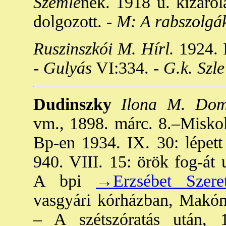
Szemlé
nek. 1918 u. kizáról
dolgozott. -
M: A rabszolgák
Ruszinszkói M. Hírl.
1924. I
-
Gulyás
VI:334. -
G.k. Szle
Dudinszky
Ilona M. Dom
vm., 1898. márc. 8.–Miskolc
Bp-en 1934. IX. 30: lépett 
940. VIII. 15: örök fog-át u
A bpi
→Erzsébet Szere
vasgyári kórházban, Makón
– A szétszóratás után, 