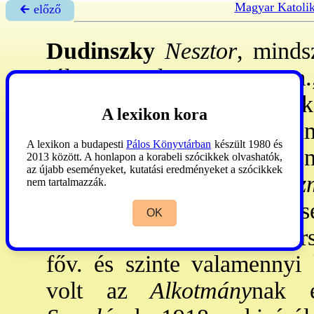
Magyar Katoli
🡰 előző
Dudinszky
Nesztor
, minds
júl. 20.-Szolyva, Bereg vm.,
gimn-ot Ungvárt és Munká
A lexikon kora
1916: a munkácsi egyhm.
A lexikon a budapesti
Pálos Könyvtárban
készült 1980 és
Darnán, végül Latorcafőn
2013 között. A honlapon a korabeli szócikkek olvashatók,
az újabb eseményeket, kutatási eredményeket a szócikkek
elismeréseképpen a
Pázmá
nem tartalmazzák.
választotta. Vasúti szerenc
OK
elb-eket, tudósításokat, ve
főv. és szinte valamennyi 
volt az
Alkotmány
nak 