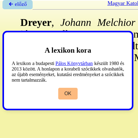
Magyar Katol
🡰 előző
Dreyer
,
Johann Melchior
jún. 24.-Ellwangen, 1824. m
1779-től Ellwangenben élt.
A lexikon kora
Esztergomban és Egerben. 
A lexikon a budapesti
Pálos Könyvtárban
készült 1980 és
2013 között. A honlapon a korabeli szócikkek olvashatók,
Bárdos
1987.
az újabb eseményeket, kutatási eredményeket a szócikkek
nem tartalmazzák.
OK