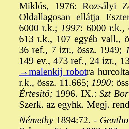
Miklós, 1976: Rozsályi Zo
Oldallagosan ellátja Eszt
6000 r.k.;
1997
: 6000 r.k.,
613 r.k., 107 egyéb vall., 
36 ref., 7 izr., össz. 1949;
1
149 ev., 473 ref., 24 izr., 1
→malenkij robot
ra hurcolt
r.k., össz. 11.665;
1990
: ös
Értesítő;
1996. IX.:
Szt Bor
Szerk. az egyhk. Megj. ren
Némethy
1894:72. -
Gentho