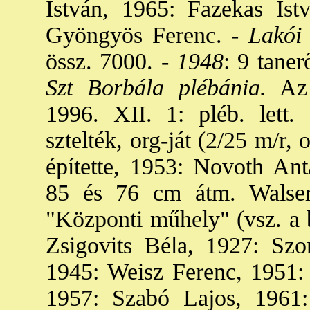
István, 1965: Fazekas Ist
Gyöngyös Ferenc. -
Lakói
össz. 7000. -
1948
: 9 taner
Szt Borbála plébánia.
Az 
1996. XII. 1: pléb. lett.
sztelték, org-ját (2/25 m/r,
építette, 1953: Novoth Anta
85 és 76 cm átm. Walse
"Központi műhely" (vsz. a b
Zsigovits Béla, 1927: Sz
1945: Weisz Ferenc, 1951: 
1957: Szabó Lajos, 1961: