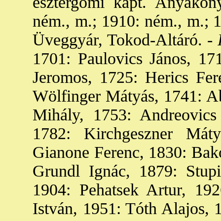
esztergomi kápt. Anyakön
ném., m.; 1910: ném., m.; 1
Üveggyár, Tokod-Altáró. -
P
1701: Paulovics János, 171
Jeromos, 1725: Herics Fer
Wölfinger Mátyás, 1741: Ab
Mihály, 1753: Andreovics
1782: Kirchgeszner Máty
Gianone Ferenc, 1830: Bako
Grundl Ignác, 1879: Stupi
1904: Pehatsek Artur, 192
István, 1951: Tóth Alajos, 