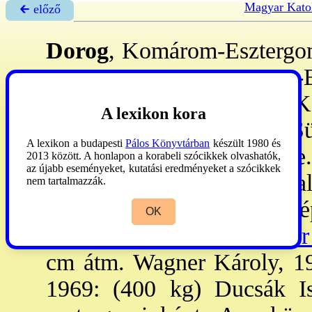
Magyar Kato
🡰 előző
Dorog
, Komárom-Esztergo
1993. V. 31: az Esztergom-
Dorog-Bányalelkészség, Ke
A lexikon kora
Nyergesújfalu, Piliscsév, S
A lexikon a budapesti
Pálos Könyvtárban
készült 1980 és
1249:
Durug
. Tp-át 1332 e.
2013 között. A honlapon a korabeli szócikkek olvashatók,
az újabb eseményeket, kutatási eredményeket a szócikkek
1540 u. elfoglalták. 1701: al
nem tartalmazzák.
1775: az esztergomi kápt. ép
OK
op. 2594) 1933: a
→Rieger
cm átm. Wagner Károly, 19
1969: (400 kg) Ducsák Is