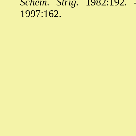
Schem. Strig.
1982:192. 
1997:162.