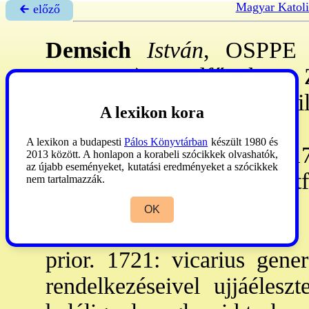
Magyar Katoli
🡰 előző
Demsich
István
, OSPPE (
11.-1743.): rendfőnök. -
Remetén lépett a r-be. A fi
A lexikon kora
2: a CGH növ-e. 1703. V
A lexikon a budapesti
Pálos Könyvtárban
készült 1980 és
lepoglavai ktorban tanár, 17
2013 között. A honlapon a korabeli szócikkek olvashatók,
az újabb eseményeket, kutatási eredményeket a szócikkek
horvát választó kápt-on tartf
nem tartalmazzák.
lepoglavai tp-ot. 1712. IV. 
OK
tart. kormányzását, 1713. 
prior. 1721: vicarius gener
rendelkezéseivel ujjáéleszt