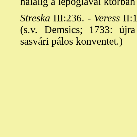
halálig a lepoglavai ktorban
Streska
III:236. -
Veress
II:1
(s.v. Demsics; 1733: újra
sasvári pálos konventet.)