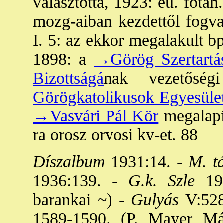
választotta, 1923: eü. főtan
mozg-aiban kezdettől fogva 
I. 5: az ekkor megalakult b
1898: a
→Görög Szertartá
Bizottságá
nak vezetősé
Görögkatolikusok Egyesüle
→Vasvári Pál Kör
megalapít
ra orosz orvosi kv-et. 88
Díszalbum
1931:14. -
M. tá
1936:139. -
G.k. Szle
194
barankai ~) -
Gulyás
V:528
1589-1590. (P. Mayer Má