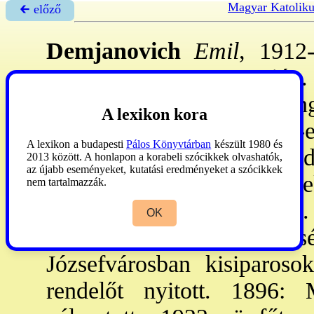
Magyar Katoliku
🡰 előző
Demjanovich
Emil
, 1912
vm., 1861.-Bp., 1941. jún. 
származott. Középisk-it Ung
A lexikon kora
szerzett okl-et a bpi egy
A lexikon a budapesti
Pálos Könyvtárban
készült 1980 és
Kórházban, utóbb a Tord
2013 között. A honlapon a korabeli szócikkek olvashatók,
az újabb eseményeket, kutatási eredményeket a szócikkek
sebész, szülész és gyerme
nem tartalmazzák.
1924: a MÁV rendelőint.
OK
koráig tanította az egész
Józsefvárosban kisiparos
rendelőt nyitott. 1896: