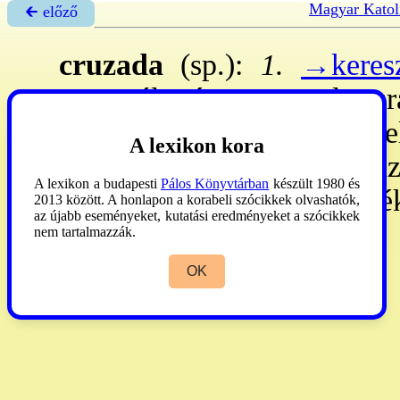
Magyar Katol
🡰 előző
cruzada
(sp.):
1.
→keres
portugál és spanyol ur
alattvalóiktól a hitetlenek 
A lexikon kora
3.
a felmentvények (pl. ház
A lexikon a budapesti
Pálos Könyvtárban
készült 1980 és
egy részét a pápának fizetté
2013 között. A honlapon a korabeli szócikkek olvashatók,
az újabb eseményeket, kutatási eredményeket a szócikkek
nem tartalmazzák.
OK