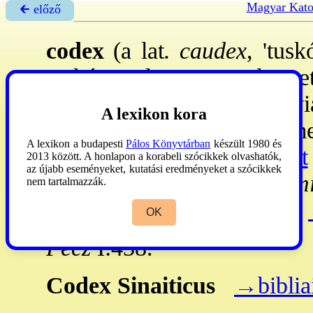
Magyar Kato
🡰 előző
codex
(a lat
. caudex
, 'tus
tuskó, melyet a megbüntet
magával. -
2
. kezdetben vi
A lexikon kora
papirusz- vagy pergame
A lexikon a budapesti
Pálos Könyvtárban
készült 1980 és
→kódex
,
→könyvfestészet
2013 között. A honlapon a korabeli szócikkek olvashatók,
az újabb eseményeket, kutatási eredményeket a szócikkek
Alexandrinus, ~ Ephraem
nem tartalmazzák.
Marchalianus, ~ Freer
stb.
OK
Pecz
I:438.
Codex
Sinaiticus
→biblia