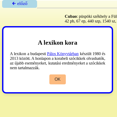
🡰 előző
Cubao
: püspöki székhely a Fül
42 pb, 67 ep, 440 szp, 1540 sz, 
AP
2008:205.
A lexikon kora
A lexikon a budapesti
Pálos Könyvtárban
készült 1980 és
2013 között. A honlapon a korabeli szócikkek olvashatók,
az újabb eseményeket, kutatási eredményeket a szócikkek
nem tartalmazzák.
OK