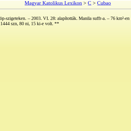
Magyar Katolikus Lexikon
>
C
>
Cubao
öp-szigeteken. – 2003. VI. 28: alapították. Manila suffr-a. – 76 km²-en
1444 szn, 80 ni, 15 ki-e volt. **