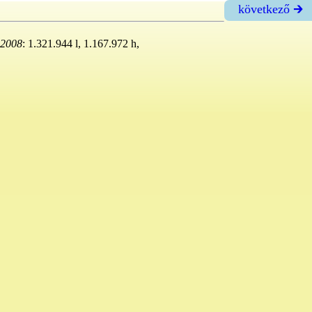
következő 🡲
2008
: 1.321.944 l, 1.167.972 h,