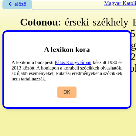
Magyar Katol
🡰 előző
Cotonou
: érseki székhely 
pref. 1948: ap. vik., 1955
Abomey, Lokossa, Natiting
A lexikon kora
km²-en
1990
: 1.154.293 l, 
A lexikon a budapesti
Pálos Könyvtárban
készült 1980 és
sz, 143 szn, 2 ni, 12 ki-e vo
2013 között. A honlapon a korabeli szócikkek olvashatók,
az újabb eseményeket, kutatási eredményeket a szócikkek
nem tartalmazzák.
AP
1990:176.
OK