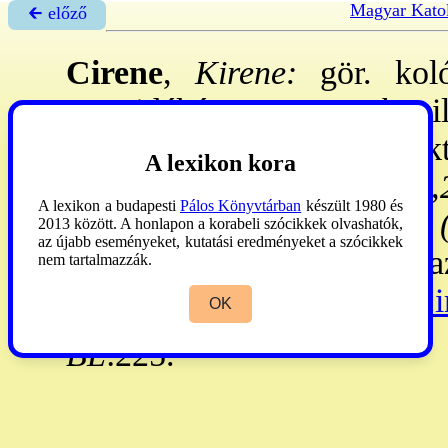
Magyar Katol
🡰 előző
Cirene
,
Kirene:
gör. koló
partvidékén. 2010:
Barha
, i
elfoglalták a Ptolemaioszok
A lexikon kora
zsidó is élt itt
(1Mak 15,2
A lexikon a budapesti
Pálos Könyvtárban
készült 1980 és
külön zsinagógájuk volt
(
2013 között. A honlapon a korabeli szócikkek olvashatók,
az újabb eseményeket, kutatási eredményeket a szócikkek
pogányoknak is hirdették a
nem tartalmazzák.
→Jázon
,
→Luciusz
és
→Si
OK
BL
:225.