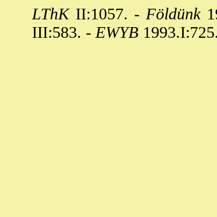
LThK
II:1057. -
Földünk
19
III:583. -
EWYB
1993.I:725