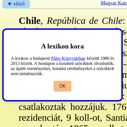
Magyar Kato
🡰 előző
Chile
,
República de Chile
:
részén. - Határai: Csendes
Ter-e 756.945 km², főv-a S
A lexikon kora
ének É-i és középső rés
A lexikon a budapesti
Pálos Könyvtárban
készült 1980 és
Magellán fedezte fel. A D-i
2013 között. A honlapon a korabeli szócikkek olvashatók,
az újabb eseményeket, kutatási eredményeket a szócikkek
foglalták el. Sp. gyar
nem tartalmazzák.
Misszionálását a mercedár
OK
1553: ferencesek, 1593:
csatlakoztak hozzájuk. 176
rezidenciát, 9 koll-ot, San