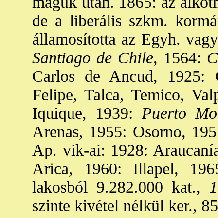
maguk után. 1865: az alkotm
de a liberális szkm. kormán
államosította az Egyh. vagy
Santiago de Chile
, 1564:
C
Carlos de Ancud, 1925: C
Felipe, Talca, Temico, Val
Iquique, 1939:
Puerto Mon
Arenas, 1955: Osorno, 195
Ap. vik-ai: 1928: Araucanía
Arica, 1960: Illapel, 19
lakosból 9.282.000 kat.,
1
szinte kivétel nélkül ker., 8