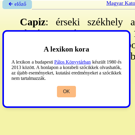
Magyar Kato
🡰 előző
Capiz
: érseki székhely 
alapított ppséget 1976. I.
Roxas City. Suffr-ai: Kali
A lexikon kora
629.871 l, 613.114 h, 24 pb,
A lexikon a budapesti
Pálos Könyvtárban
készült 1980 és
**
2013 között. A honlapon a korabeli szócikkek olvashatók,
az újabb eseményeket, kutatási eredményeket a szócikkek
nem tartalmazzák.
AP
1990:131.
OK