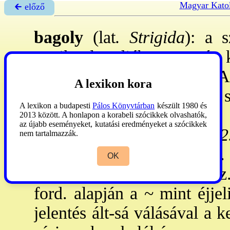
Magyar Katol
🡰 előző
bagoly
(lat
. Strigida
): a 
egyik alrendjébe tartozó, 
ragadozó madár. -
1
. A
A lexikon kora
tudósítója, Pallas Athéné 
A lexikon a budapesti
Pálos Könyvtárban
készült 1980 és
bölcsesség szimbóluma
2013 között. A honlapon a korabeli szócikkek olvashatók,
az újabb eseményeket, kutatási eredményeket a szócikkek
átváltozásával született. -
2.
nem tartalmazzák.
szövege és legrégibb lat.
OK
hasonló (berni illuminált kz.
ford. alapján a ~ mint éjje
jelentés ált-sá válásával a 