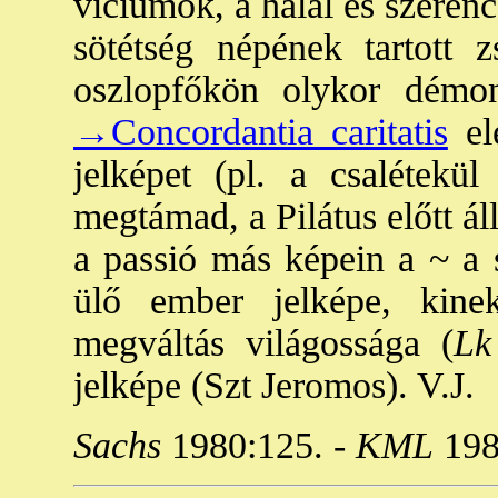
víciumok, a halál és szerenc
sötétség népének tartott 
oszlopfőkön olykor démon
→Concordantia caritatis
ele
jelképet (pl. a csalétekü
megtámad, a Pilátus előtt ál
a passió más képein a ~ a 
ülő ember jelképe, kine
megváltás világossága (
Lk
jelképe (Szt Jeromos). V.J.
Sachs
1980:125. -
KML
198