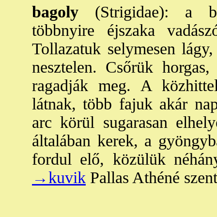
bagoly
(Strigidae): a ba
többnyire éjszaka vadás
Tollazatuk selymesen lágy, 
nesztelen. Csőrük horgas,
ragadják meg. A közhittel
látnak, több fajuk akár nap
arc körül sugarasan elhely
általában kerek, a gyöngyb
fordul elő, közülük néhá
→kuvik
Pallas Athéné szent