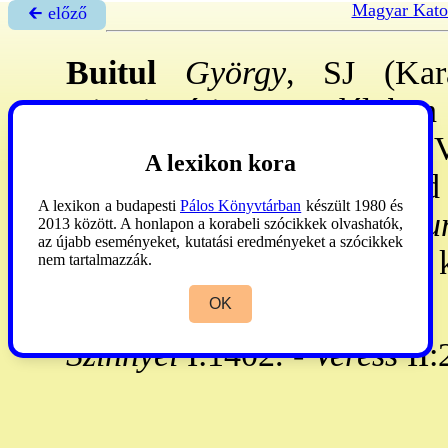
Magyar Kato
🡰 előző
Buitul
György
, SJ (Kar
misszionárius. - Erdélyben
lett a CGH növ-e. 1623. V.
A lexikon kora
Hazatérve Erdélyben, majd 
A lexikon a budapesti
Pálos Könyvtárban
készült 1980 és
Fm: Catechismus szan szum
2013 között. A honlapon a korabeli szócikkek olvashatók,
az újabb eseményeket, kutatási eredményeket a szócikkek
Petri Canisii
. (Canisius 
nem tartalmazzák.
1703. **
OK
Szinnyei
I:1402. -
Veress
II: