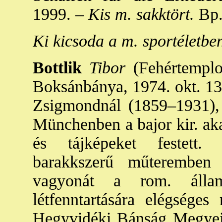
1999. –
Kis m. sakktört.
Bp.,
Ki kicsoda a m. sportéletbe
Bottlik
Tibor
(Fehértemplo
Boksánbánya, 1974. okt. 13.
Zsigmondnál (1859–1931),
Münchenben a bajor kir. aka
és tájképeket festett
barakkszerű műteremben 
vagyonát a rom. álla
létfenntartására elégséges
Hegyvidéki Bánság Megyei 