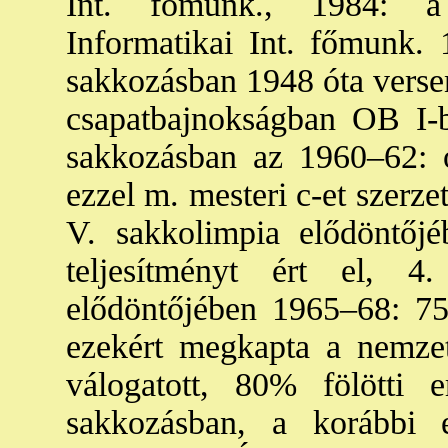
Int. főmunk., 1984: a
Informatikai Int. főmunk. 
sakkozásban 1948 óta verseny
csapatbajnokságban OB I-b
sakkozásban az 1960–62: o
ezzel m. mesteri c-et szerzet
V. sakkolimpia elődöntőj
teljesítményt ért el, 4
elődöntőjében 1965–68: 7
ezekért megkapta a nemzet
válogatott, 80% fölötti 
sakkozásban, a korábbi 