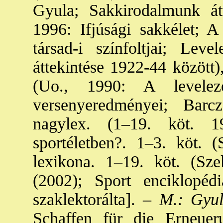
Gyula; Sakkirodalmunk átt
1996: Ifjúsági sakkélet; 
társad-i színfoltjai; Lev
áttekintése 1922-44 között)
(Uo., 1990: A levelez
versenyeredményei; Bar
nagylex. (1–19. köt. 
sportéletben?. 1–3. köt. 
lexikona. 1–19. köt. (Sz
(2002); Sport enciklopédi
szaklektorálta]. –
M.: Gyul
Schaffen für die Erneuer