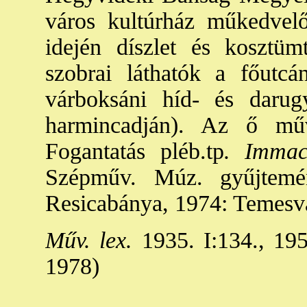
város kultúrház műkedvelő
idején díszlet és kosztüm
szobrai láthatók a főutc
várboksáni híd- és darug
harmincadján). Az ő mű
Fogantatás pléb.tp
. Immac
Szépműv. Múz. gyűjtemé
Resicabánya, 1974: Temesvá
Műv. lex.
1935. I:134., 195
1978)