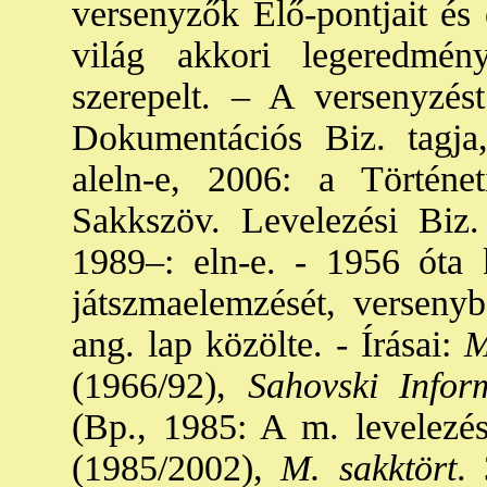
versenyzők Élő-pontjait és 
világ akkori legeredmén
szerepelt. – A versenyzé
Dokumentációs Biz. tagj
aleln-e, 2006: a Történ
Sakkszöv. Levelezési Biz.
1989–: eln-e. - 1956 óta k
játszmaelemzését, versenyb
ang. lap közölte. - Írásai:
M.
(1966/92),
Sahovski Infor
(Bp., 1985: A m. levelezési
(1985/2002),
M. sakktört
.