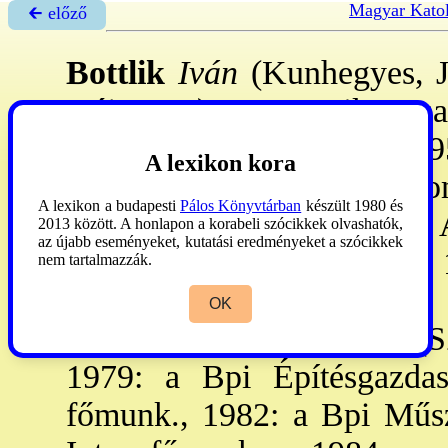
Magyar Katol
🡰 előző
Bottlik
Iván
(Kunhegyes, J
máj. 18.–): matematikus, s
Gimn-ban 1952: éretts., 19
A lexikon kora
Karán mat-fiz-ábrázoló geom
A lexikon a budapesti
Pálos Könyvtárban
készült 1980 és
szerzett. A pilisvörösvári 
2013 között. A honlapon a korabeli szócikkek olvashatók,
az újabb eseményeket, kutatási eredményeket a szócikkek
Móricz Zsigmond gimn., 
nem tartalmazzák.
tanára. – 1963: a Bpi É
OK
Ügyvitelgépesítési Váll. 
1979: a Bpi Építésgazdas
főmunk., 1982: a Bpi Műsza