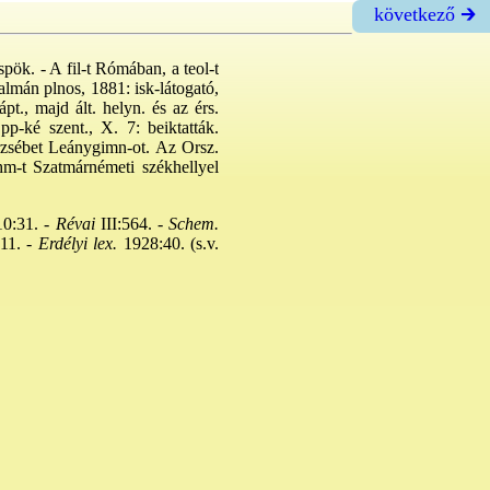
következő 🡲
ök. - A fil-t Rómában, a teol-t
almán plnos, 1881: isk-látogató,
pt., majd ált. helyn. és az érs.
p-ké szent., X. 7: beiktatták.
Erzsébet Leánygimn-ot. Az Orsz.
hm-t Szatmárnémeti székhellyel
0:31. -
Révai
III:564. -
Schem.
11. -
Erdélyi lex.
1928:40. (s.v.