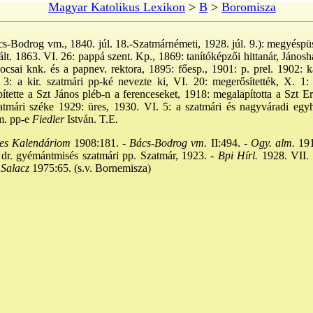
Magyar Katolikus Lexikon
>
B
>
Boromisza
s-Bodrog vm., 1840. júl. 18.-Szatmárnémeti, 1928. júl. 9.): megyéspüsp
. 1863. VI. 26: pappá szent. Kp., 1869: tanítóképzői hittanár, Jánosh
ocsai knk. és a papnev. rektora, 1895: főesp., 1901: p. prel. 1902: ká
3: a kir. szatmári pp-ké nevezte ki, VI. 20: megerősítették, X. 1: p
ítette a Szt János pléb-n a ferenceseket, 1918: megalapította a Szt 
zatmári széke 1929: üres, 1930. VI. 5: a szatmári és nagyváradi egy
m. pp-e
Fiedler
István. T.E.
es Kalendáriom
1908:181. -
Bács-Bodrog vm.
II:494. -
Ogy. alm.
191
dr. gyémántmisés szatmári pp. Szatmár, 1923. -
Bpi Hírl.
1928. VII. 
Salacz
1975:65. (s.v. Bornemisza)