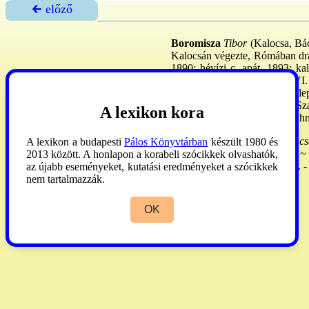
🡰 előző
Boromisza
Tibor
(Kalocsa, Bác
Kalocsán végezte, Rómában drált
1890: hévízi c. apát, 1893: kal
jószágkormányzója. 1906. VI. 
Szatmárnémetiben 1913: letelep
Kat. Szöv. alelnöke volt. - S
A lexikon kora
egyesítették; az egyesített egyh
Schem. Col.
1897:125. -
Kincs
A lexikon a budapesti
Pálos Könyvtárban
készült 1980 és
Szat.
1913:1. -
Rónai
János: ~ 
2013 között. A honlapon a korabeli szócikkek olvashatók,
Boromissza) -
Gulyás
III:946. -
az újabb eseményeket, kutatási eredményeket a szócikkek
nem tartalmazzák.
OK