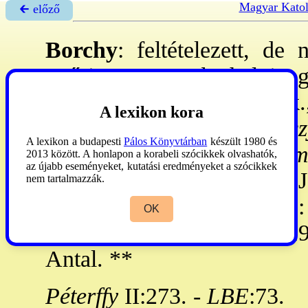
Magyar Katol
🡰 előző
Borchy
: feltételezett, de
győri, ma szombathelyi eg
Nivery
Ignác váradi knk.
A lexikon kora
Cechotti
Jakab, 1778:
Gircz
A lexikon a budapesti
Pálos Könyvtárban
készült 1980 és
Antal győri, 1805:
Koro
2013 között. A honlapon a korabeli szócikkek olvashatók,
az újabb eseményeket, kutatási eredményeket a szócikkek
József váci, 1872:
Nagy
Já
nem tartalmazzák.
Ágoston veszprémi, 1910:
OK
1947:
Galambos
Miklós, 19
Antal. **
Péterffy
II:273. -
LBE
:73.