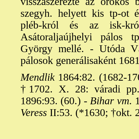
visszaszerezte az örökös b
szegyh. helyett kis tp-ot 
pléb-król és az isk-kr
Asátoraljaújhelyi pálos 
György mellé. - Utóda V
pálosok generálisaként 1681
Mendlik
1864:82. (1682-170
†1702. X. 28: váradi pp.
1896:93. (60.) -
Bihar vm.
1
Veress
II:53. (*1630; †okt. 2