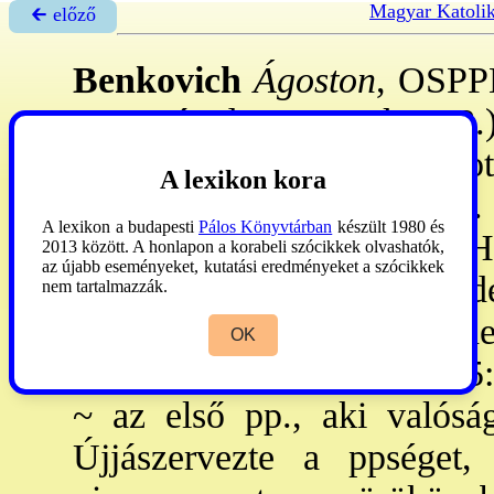
Magyar Katoli
🡰 előző
Benkovich
Ágoston
, OSPPE
Nagyvárad, 1702. okt. 28.)
nemesi családból származot
A lexikon kora
1652: lépett a r-be, 1653. 
A lexikon a budapesti
Pálos Könyvtárban
készült 1980 és
fogadalmat, XI. 13: a CGH n
2013 között. A honlapon a korabeli szócikkek olvashatók,
az újabb eseményeket, kutatási eredményeket a szócikkek
tért haza. Hittérítő a Felvi
nem tartalmazzák.
1675-81: a m. pálosok gener
OK
és leleszi prép. 1682. V. 25
~ az első pp., aki valósá
Újjászervezte a ppséget,