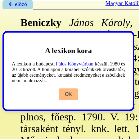
Magyar Katoli
🡰 előző
Beniczky
János Károly
,
Szepes vm., 1746. ápr. 9.-P
püspök. - A gimn-ot Besz
A lexikon kora
Vácott végezte. 1767. I. 24
A lexikon a budapesti
Pálos Könyvtárban
készült 1980 és
V. 3: tért haza, s a váci 
2013 között. A honlapon a korabeli szócikkek olvashatók,
az újabb eseményeket, kutatási eredményeket a szócikkek
1774: Vácott ppi titkár és t
nem tartalmazzák.
Pál Pécsre vitte, s az e
OK
liceumban. 1781. IX. 11:
plnos, főesp. 1790. V. 19:
társaként tényl. knk. lett. 