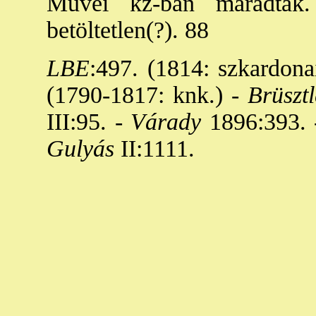
Művei kz-ban maradtak.
betöltetlen(?). 88
LBE
:497. (1814: szkardonai
(1790-1817: knk.) -
Brüsztl
III:95. -
Várady
1896:393. 
Gulyás
II:1111.