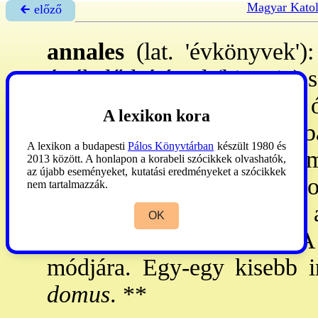
Magyar Katol
🡰 előző
annales
(lat. 'évkönyvek'):
értékelő leírással (historia
történt eseményeket. Az 
A lexikon kora
névsora, a kk-ban - ktorokb
A lexikon a budapesti
Pálos Könyvtárban
készült 1980 és
- a nevezetesebb tört. ese
2013 között. A honlapon a korabeli szócikkek olvashatók,
az újabb eseményeket, kutatási eredményeket a szócikkek
változások jegyzéke, olyko
nem tartalmazzák.
megjegyzéseivel. -
Mo-on
a
OK
meg a pannonhalmi ~ . A 18
módjára. Egy-egy kisebb i
domus
. **