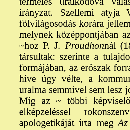
termelés uralkodóvá vál
irányzat. Szellemi atyja
fölvilágosodás korára jellemz
melynek középpontjában az e
~hoz P. J
. Proudhon
nál (1
társultak: szerinte a tulaj
formájában, az erőszak for
híve úgy vélte, a kommun
uralma semmivel sem lesz jo
Míg az ~ többi képviselő
elképzeléssel rokonsze
apologetikáját írta meg
Az 