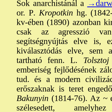
Sok anarchistánál a
→darw
or. P
. Kropotkin
hg. (1842-1
kv-ében (1890) azonban kim
csak az agresszió va
segítségnyújtás elve is, 
kiválasztódás elve, sem 
tartható fenn. L
. Tolsztoj
emberiség fejlődésének zál
tud. és a modern civilizá
erőszaknak is teret enged
Bakunyin
(1814-76). Az ~ 
szélesedett, amely