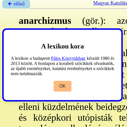
Magyar Katolik
🡰 előző
anarchizmus
(gör.): az
csoportoknak szellemi 
kényszermentes állapot
A lexikon kora
megbékélés és az önmegvalós
A lexikon a budapesti
Pálos Könyvtárban
készült 1980 és
közfelfogással ellenté
2013 között. A honlapon a korabeli szócikkek olvashatók,
az újabb eseményeket, kutatási eredményeket a szócikkek
rendezetlenséget, zűrzava
nem tartalmazzák.
minőségű társad. ren
OK
kényszermechanizmusok, 
elleni küzdelmének beidegző
és középkori utópisták te