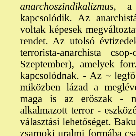
anarchoszindikalizmus
, a 
kapcsolódik. Az anarchis
voltak képesek megváltoztat
rendet. Az utolsó évtizede
terrorista-anarchista cs
Szeptember), amelyek forr.
kapcsolódnak. - Az ~ legfő
miközben lázad a meglévő 
maga is az erőszak - m
alkalmazott terror - eszköz
választási lehetőséget. Baku
zsarnoki uralmi formába csa