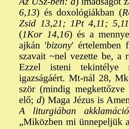
Az ÚSz-ben: a
) imádságot z
6,13
) és doxológiákban (
R
Zsid 13,21; 1Pt 4,11; 5,1
(
1Kor 14,16
) és a mennyei
ajkán '
bizony
' értelemben f
szavait ~nel vezette be, a 
Ezzel isteni tekintélye 
igazságáért. Mt-nál 28, Mk-
ször (mindig megkettőzve
elő;
d
) Maga Jézus is Amen
A liturgiában akklamáció
„Miközben mi ünnepeljük az 