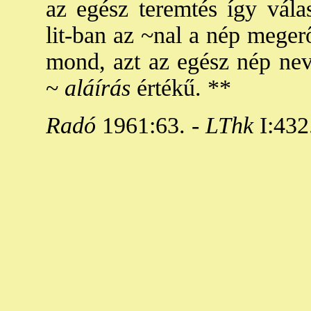
az egész teremtés így vál
lit-ban az ~nal a nép megerő
mond, azt az egész nép nev
~
aláírás
értékű. **
Radó
1961:63. -
LThk
I:432.