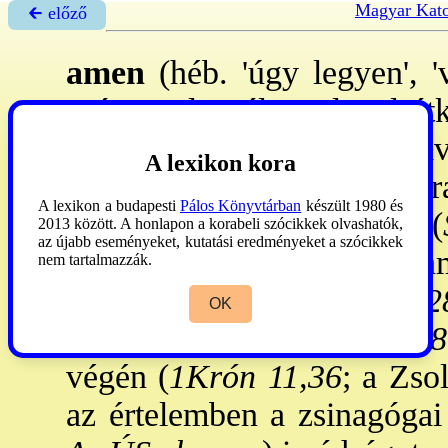
Magyar Kato
🡰 előző
amen
(héb. 'úgy legyen', 'v
szó, amely változatlanul átk
Az ÓSz-ben
egy feladat elvá
A lexikon kora
11,5
), v. átkot fejez ki ar
A lexikon a budapesti
Pálos Könyvtárban
készült 1980 és
eleget kötelezettségének (
2013 között. A honlapon a korabeli szócikkek olvashatók,
az újabb eseményeket, kutatási eredményeket a szócikkek
5,13
); de szolgálhatott val
nem tartalmazzák.
kifejezésére (
Tób 8,8; Jer 2
OK
Isten dicsőítésére is (
Neh 8
végén (
1Krón 11,36
; a Zso
az értelemben a zsinagógai 