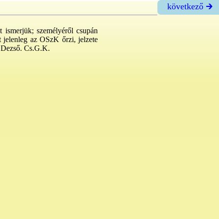
következő 🡲
t ismerjük; személyéről csupán
 jelenleg az OSzK őrzi, jelzete
s Dezső. Cs.G.K.