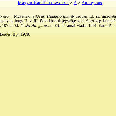
Magyar Katolikus Lexikon
>
A
>
Anonymus
ikaíró. - Művének, a
Gesta Hungarorum
nak csupán 13. sz. másolatá
zonyos, hogy II. v. III
. Béla
kir-unk jegyzője volt. A szöveg kéziratát
, 1975. -
M: Gesta Hungarorum.
Kiad. Tarnai-Madas 1991. Ford. Pai
érdés. Bp., 1978.