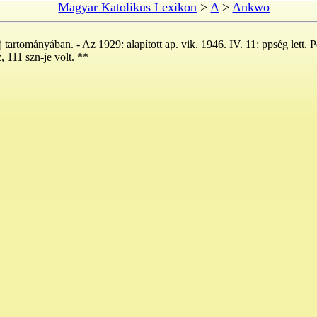
Magyar Katolikus Lexikon
>
A
>
Ankwo
artományában. - Az 1929: alapított ap. vik. 1946. IV. 11: ppség lett. Pe
, 111 szn-je volt. **