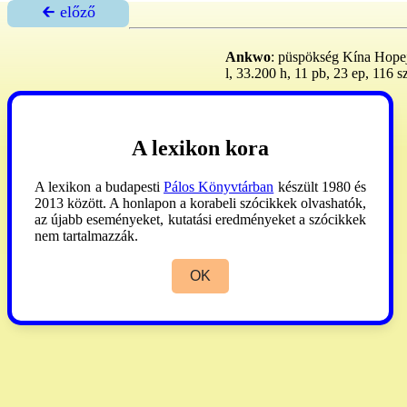
🡰 előző
Ankwo
: püspökség Kína Hopej t
l, 33.200 h, 11 pb, 23 ep, 116 sz
AP
1990:40.
A lexikon kora
A lexikon a budapesti
Pálos Könyvtárban
készült 1980 és
2013 között. A honlapon a korabeli szócikkek olvashatók,
az újabb eseményeket, kutatási eredményeket a szócikkek
nem tartalmazzák.
OK