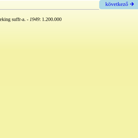
következő 🡲
king suffr-a. -
1949
: 1.200.000