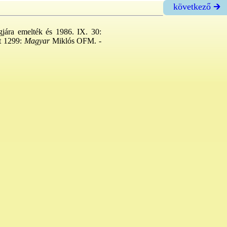
következő 🡲
ngjára emelték és 1986. IX. 30:
t 1299:
Magyar
Miklós OFM. -