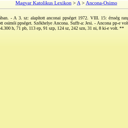
Magyar Katolikus Lexikon
>
A
>
Ancona-Osimo
iában. - A 3. sz: alapított anconai ppséget 1972. VIII. 15: érsség ra
ított osimói ppséget. Székhelye Ancona. Suffr-a: Jesi. - Ancona pp-e vol
04.300 h, 71 pb, 113 ep, 91 szp, 124 sz, 242 szn, 31 ni, 8 ki-e volt. **