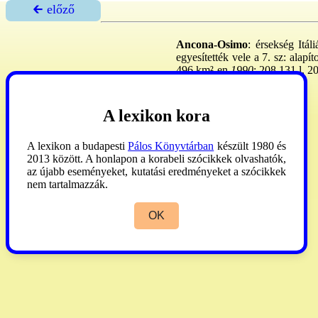
🡰 előző
Ancona-Osimo
: érsekség Itál
egyesítették vele a 7. sz: alap
496 km²-en
1990
: 208.131 l, 2
AP
1990:38.
A lexikon kora
A lexikon a budapesti
Pálos Könyvtárban
készült 1980 és
2013 között. A honlapon a korabeli szócikkek olvashatók,
az újabb eseményeket, kutatási eredményeket a szócikkek
nem tartalmazzák.
OK