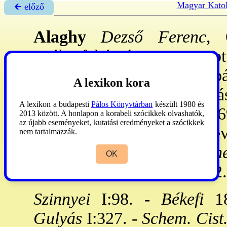
Magyar Katol
🡰 előző
Alaghy
Dezső Ferenc
, 
Székesfehérvár, 1904. szept.
a r-be. 1862. X. 15: papp
A lexikon kora
1899. VI. 22: nyugdíjazás
A lexikon a budapesti
Pálos Könyvtárban
készült 1980 és
nyelvet tanított, közben 186
2013 között. A honlapon a korabeli szócikkek olvashatók,
az újabb eseményeket, kutatási eredményeket a szócikkek
Foglalkozott a kisdedek nev
nem tartalmazzák.
óvóegyes-et. -
M
:
Kat. ne
OK
Ford. Székesfehérvár, 1872
Szinnyei
I:98. -
Békefi
18
Gulyás
I:327. -
Schem. Cist