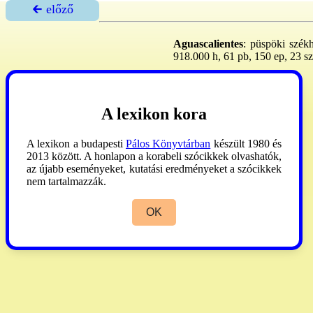
🡰 előző
Aguascalientes
: püspöki székh
918.000 h, 61 pb, 150 ep, 23 szp
AP
1990:20.
A lexikon kora
A lexikon a budapesti
Pálos Könyvtárban
készült 1980 és
2013 között. A honlapon a korabeli szócikkek olvashatók,
az újabb eseményeket, kutatási eredményeket a szócikkek
nem tartalmazzák.
OK