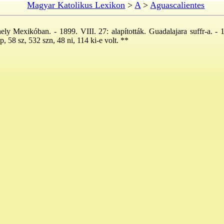
Magyar Katolikus Lexikon
>
A
>
Aguascalientes
ely Mexikóban. - 1899. VIII. 27: alapították. Guadalajara suffr-a. -
, 58 sz, 532 szn, 48 ni, 114 ki-e volt. **