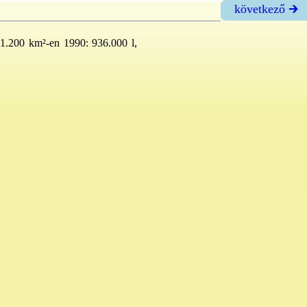
következő 🡲
 11.200 km²-en 1990: 936.000 l,