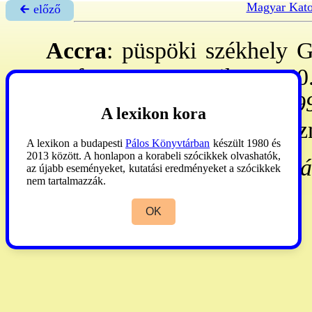
Magyar Kato
🡰 előző
Accra
: püspöki székhely G
pref. 1947: ap. vik., 1950
suffr-a. - 21.855 km²-en
19
A lexikon kora
47 ep, 57 szp, 83 sz, 134 szn
A lexikon a budapesti
Pálos Könyvtárban
készült 1980 és
2013 között. A honlapon a korabeli szócikkek olvashatók,
Pallas
I:246. -
A világ fővá
az újabb eseményeket, kutatási eredményeket a szócikkek
nem tartalmazzák.
AP
1990:15.
OK