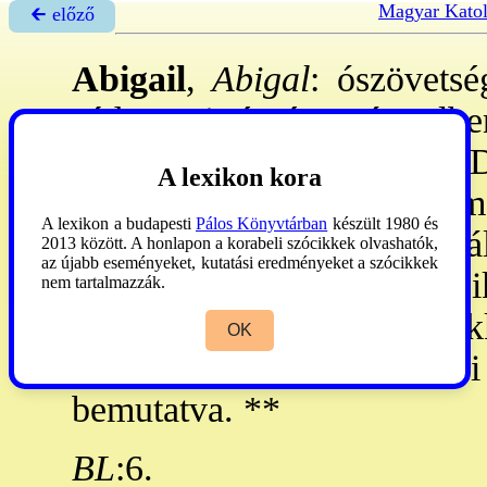
Magyar Katol
🡰 előző
Abigail
,
Abigal
: ószövetsé
Júdea D-i részén, Kármelben
Amikor fösvény férje és D
A lexikon kora
megsejtette Dávidban a ma
A lexikon a budapesti
Pálos Könyvtárban
készült 1980 és
(
1Sám 25,2-42
). Férje hal
2013 között. A honlapon a korabeli szócikkek olvashatók,
az újabb eseményeket, kutatási eredményeket a szócikkek
vele ment Gátba (
27,3
), Ci
nem tartalmazzák.
2,2
). - Elsősorban a barok
OK
Dorfmeister
István sárvári
bemutatva. **
BL
:6.