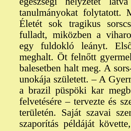
egészségi helyzetét látv
tanulmányokat folytatott. 
Életét sok tragikus sorsc
fulladt, miközben a viharo
egy fuldokló leányt. El
meghalt. Öt felnőtt gyerme
balesetben halt meg. A sors-
unokája született. – A Gye
a brazil püspöki kar meg
felvetésére – tervezte és s
területén. Saját szavai sze
szaporítás példáját követt