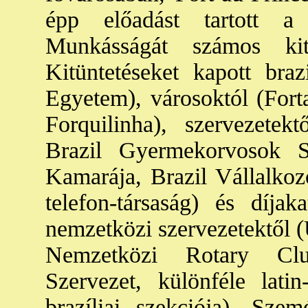
épp előadást tartott a
Munkásságát számos kitü
Kitüntetéseket kapott braz
Egyetem), városoktól (Fort
Forquilinha), szervezetek
Brazil Gyermekorvosok 
Kamarája, Brazil Vállalk
telefon-társaság) és díjak
nemzetközi szervezetektől
Nemzetközi Rotary Clu
Szervezet, különféle lati
brazíliai szekciója). Sz