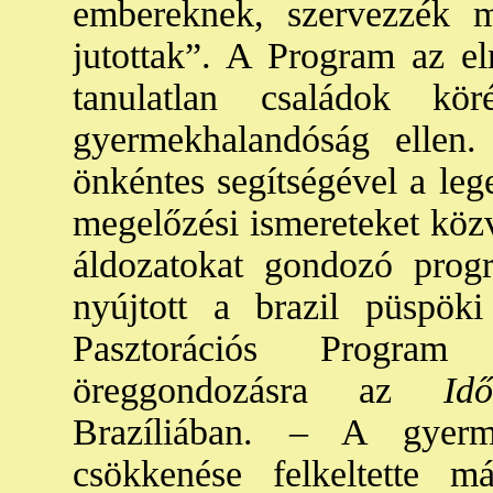
embereknek, szervezzék 
jutottak”. A Program az el
tanulatlan családok kör
gyermekhalandóság ellen.
önkéntes segítségével a leg
megelőzési ismereteket köz
áldozatokat gondozó progra
nyújtott a brazil püspö
Pasztorációs Program 
öreggondozásra az
Idős
Brazíliában. – A gyerme
csökkenése felkeltette m