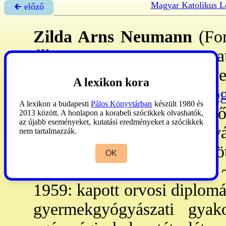
Magyar Katolikus L
🡰 előző
Zilda Arns Neumann
(For
áll., 1934. aug. 25.–Port-a
közegészségügyi- és g
A lexikon kora
Gyermek Pasztorációs Pro
A lexikon a budapesti
Pálos Könyvtárban
készült 1980 és
Programjá
nak megszervezőj
2013 között. A honlapon a korabeli szócikkek olvashatók,
az újabb eseményeket, kutatási eredményeket a szócikkek
koordinátora. – Német bev
nem tartalmazzák.
a 11. volt. Testvérei közül 
OK
orvosok ill. tanárok lettek
1959: kapott orvosi diplomá
gyermekgyógyászati gyako