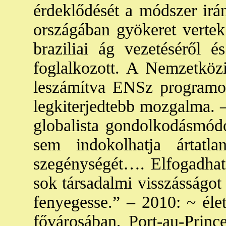
érdeklődését a módszer irá
országában gyökeret vertek
braziliai ág vezetéséről 
foglalkozott. A Nemzetköz
leszámítva ENSz programok
legkiterjedtebb mozgalma. –
globalista gondolkodásmód
sem indokolhatja ártatla
szegénységét…. Elfogadhat
sok társadalmi visszásságot
fenyegesse.” – 2010: ~ élet
fővárosában, Port-au-Princ