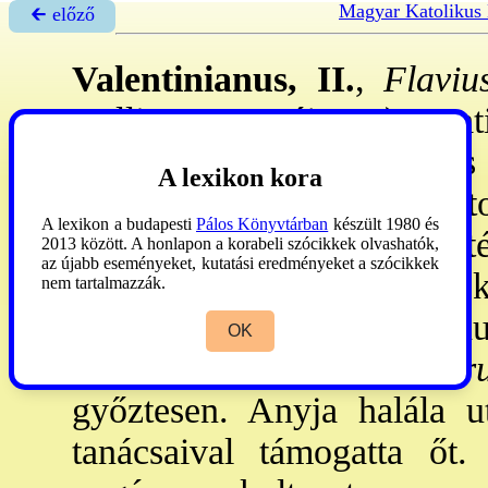
Magyar Katolikus
🡰 előző
Valentinianus, II.
,
Flaviu
Gallia, 392. máj. 15.): Gra
375–92) Szt I
. Damasus
és 
A lexikon kora
korában augustusszá kiálto
A lexikon a budapesti
Pálos Könyvtárban
készült 1980 és
nagybátyja,
Valens
elismerté
2013 között. A honlapon a korabeli szócikkek olvashatók,
az újabb eseményeket, kutatási eredményeket a szócikkek
Helyette anyja, Justina 
nem tartalmazzák.
Bautomius. Justina ariánu
OK
összeütközésre Szt
Ambru
győztesen. Anyja halála 
tanácsaival támogatta őt.