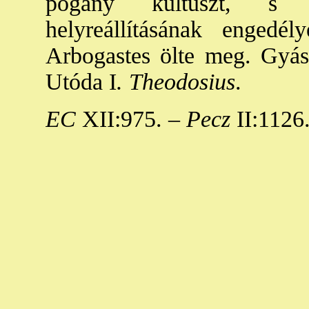
pogány kultuszt, s m
helyreállításának engedé
Arbogastes ölte meg. Gyá
Utóda I
. Theodosius
.
EC
XII:975. –
Pecz
II:1126