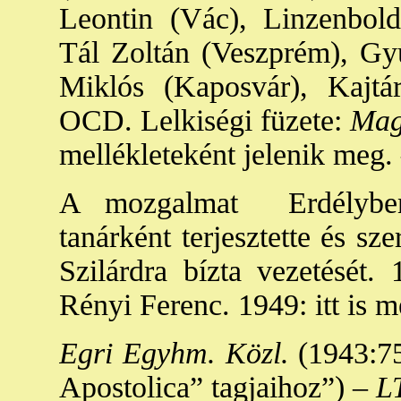
Leontin (Vác), Linzenbold
Tál Zoltán (Veszprém), Gy
Miklós (Kaposvár), Kajtá
OCD. Lelkiségi füzete:
Mag
mellékleteként jelenik meg.
A mozgalmat Erdélybe
tanárként terjesztette és sze
Szilárdra bízta vezetését.
Rényi Ferenc. 1949: itt is
Egri Egyhm. Közl.
(1943:7
Apostolica” tagjaihoz”) –
L