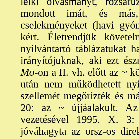
lelki olvasmányt, rózsafü
mondott imát, és más,
cselekményeket (havi gyóná
kért. Életrendjük követelm
nyilvántartó táblázatukat h
irányítójuknak, aki ezt ész
Mo-
on a II. vh. előtt az ~ 
után nem működhetett nyi
szellemét megőrizték és m
20: az ~ újjáalakult. 
vezetésével 1995. X. 3: 
jóváhagyta az orsz-os dire