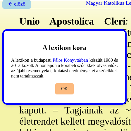
Magyar Katolikus L
🡰 előző
Unio Apostolica Cleri
:
egyesülete. – 1640: Tit
Holzhauser alapította mi
A lexikon kora
(Institutum clericorum sa
A lexikon a budapesti
Pálos Könyvtárban
készült 1980 és
Ennek mintájára 1862: Fro
2013 között. A honlapon a korabeli szócikkek olvashatók,
az újabb eseményeket, kutatási eredményeket a szócikkek
papi közösséget kezdem
nem tartalmazzák.
neveztek. XV
. Benedek
1
OK
években már 50 orsz-ban jel
kapott. – Tagjainak az ~
életrendet kellett megvalósí