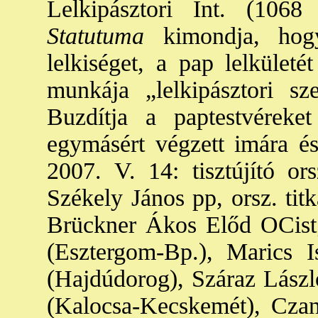
Lelkipásztori Int. (1068
Statutuma
kimondja, hog
lelkiséget, a pap lelkület
munkája „lelkipásztori sz
Buzdítja a paptestvéreket
egymásért végzett imára és
2007. V. 14: tisztújító o
Székely János pp, orsz. tit
Brückner Ákos Előd OCist;
(Esztergom-Bp.), Marics 
(Hajdúdorog), Száraz László
(Kalocsa-Kecskemét), Czan