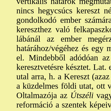
vertikális határok megmuta
nincs hegycsúcs kereszt n
gondolkodó ember számára
kereszthez való felkapaszko
lábánál az ember megér
határához/végéhez és egy m
el. Mindebből adódóan az
keresztvetésre késztet. Lat.
utal arra, h. a Kereszt (azaz
a küzdelmes földi utat, ott 
Oltalmazója az
Útszéli
vag
reformáció a szentek képeiv