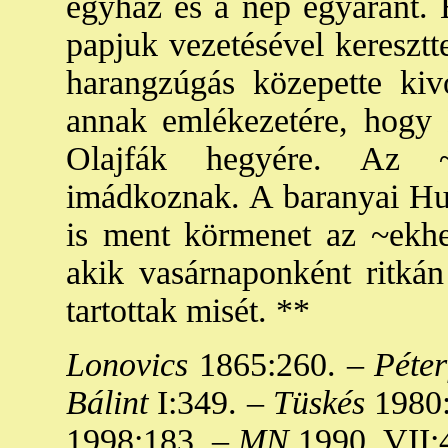
egyház és a nép egyaránt.
papjuk vezetésével keresztt
harangzúgás közepette kiv
annak emlékezetére, hogy K
Olajfák hegyére. Az ~
imádkoznak. A baranyai Hus
is ment körmenet az ~ekhez
akik vasárnaponként ritkán
tartottak misét. **
Lonovics
1865:260. –
Péter
Bálint
I:349. –
Tüskés
1980:
1998:183. –
MN
1990. VII: