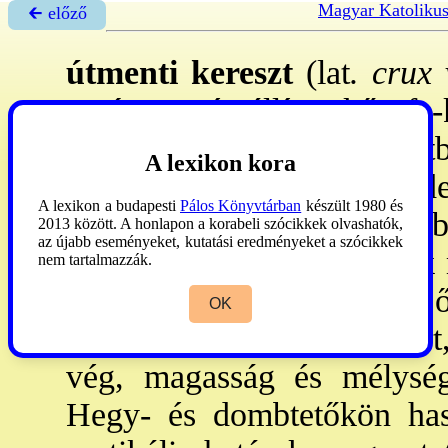
Magyar Katoliku
🡰 előző
útmenti kereszt
(lat
. crux 
az
út
mentén állított kő-, fa-
1.
Szerepe a napi gyakorlatb
A lexikon kora
tájegységek végének/kezde
A lexikon a budapesti
Pálos Könyvtárban
készült 1980 és
falu, tanya, mező, szántó, 
2013 között. A honlapon a korabeli szócikkek olvashatók,
az újabb eseményeket, kutatási eredményeket a szócikkek
következtében ezek az ~ek m
nem tartalmazzák.
településhatárok emlékét 
OK
szolgálja a lelki eligazodás
vég, magasság és mélység)
Hegy- és dombtetőkön hason