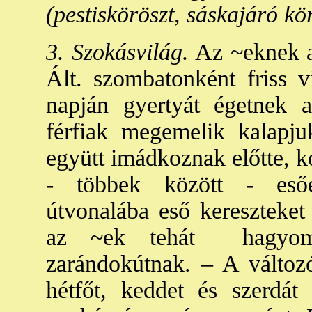
(pestisköröszt, sáskajáró kö
3. Szokásvilág.
Az ~eknek as
Ált. szombatonként friss v
napján gyertyát égetnek 
férfiak megemelik kalapju
együtt imádkoznak előtte, ko
- többek között - esőé
útvonalába eső kereszteket
az ~ek tehát hagyomá
zarándokútnak. – A változó
hétfőt, keddet és szerdát
k