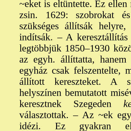
~eket is eltüntette. Ez ell
zsin. 1629: szobrokat é
szükséges állítsák helyre
indítsák. – A keresztállítá
legtöbbjük 1850–1930 közö
az egyh. állíttatta, hanem
egyház csak felszentelte, 
állított kereszteket. A
helyszínen bemutatott misév
keresztnek Szegeden
ker
választottak. – Az ~ek egy
idézi. Ez gyakran eln