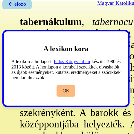
Magyar Katoliku
🡰 előző
tabernákulum
,
tabernacu
(gör.'sátor'):
1.
nyelvtanilag
a Szentírásban
(Vg) a Sal
A lexikon kora
(
→szent sátor
). -
3.
a kat
A lexikon a budapesti
Pálos Könyvtárban
készült 1980 és
Oltáriszentség őrzésének
2013 között. A honlapon a korabeli szócikkek olvashatók,
az újabb eseményeket, kutatási eredményeket a szócikkek
Használata a 4. lateráni zs
nem tartalmazzák.
gótikus tp-okban a ~ a szen
OK
torony formájú építmény, 
szekrényként. A barokk és 
középpontjába helyezték. A