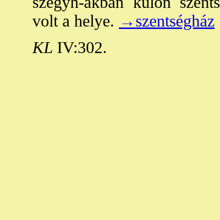
szegyh-akban külön szents
volt a helye.
→szentségház
KL
IV:302.