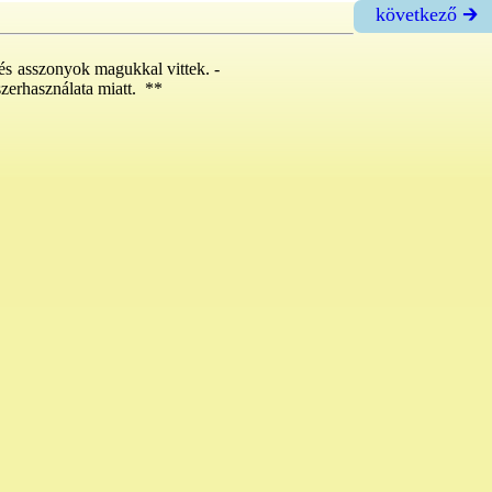
következő 🡲
 és asszonyok magukkal vittek. -
szerhasználata miatt. **