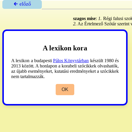
🡰 előző
szagos mise
:
1.
Régi falusi szo
2.
Az Értelmező Szótár szerint v
A lexikon kora
A lexikon a budapesti
Pálos Könyvtárban
készült 1980 és
2013 között. A honlapon a korabeli szócikkek olvashatók,
az újabb eseményeket, kutatási eredményeket a szócikkek
nem tartalmazzák.
OK