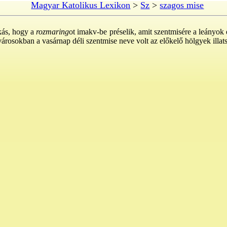
Magyar Katolikus Lexikon
>
Sz
>
szagos mise
kás, hogy a
rozmaring
ot imakv-be préselik, amit szentmisére a leányok
árosokban a vasárnap déli szentmise neve volt az előkelő hölgyek illat