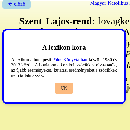
Magyar Katolikus
🡰 előző
Szent Lajos-rend
: lovagke
köztük
Bercsényi
Ferenc An
Miklós Ferenc,
Dávid
Zsi
A lexikon kora
Károly,
Dessőffy
Miklós,
E
A lexikon a budapesti
Pálos Könyvtárban
készült 1980 és
Bálint László,
Pollerecz
2013 között. A honlapon a korabeli szócikkek olvashatók,
az újabb eseményeket, kutatási eredményeket a szócikkek
András,
Ráttky
György,
nem tartalmazzák.
parancsnoki és nagykeresztj
OK