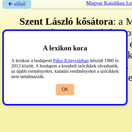
Magyar Katolikus Le
🡰 előző
Szent László kősátora
: a 
A természetmagyarázó mon
közben hatalmas zivatar ér
A lexikon kora
emelt, hogy meghúzódjanak 
A lexikon a budapesti
Pálos Könyvtárban
készült 1980 és
Erre Szt László letérdelt és
2013 között. A honlapon a korabeli szócikkek olvashatók,
az újabb eseményeket, kutatási eredményeket a szócikkek
íme: a közeli szikla hirtel
nem tartalmazzák.
Szárazon maradtak. 88
OK