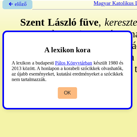
Magyar Katolikus 
🡰 előző
Szent László füve
,
kereszte
A monda szerint nevét onn
mirigyhalál tizedelte, ~ im
A lexikon kora
fű, amelyet kilőtt nyila
A lexikon a budapesti
Pálos Könyvtárban
készült 1980 és
orvossággá váljék. Így is 
2013 között. A honlapon a korabeli szócikkek olvashatók,
az újabb eseményeket, kutatási eredményeket a szócikkek
tőle. **
nem tartalmazzák.
OK