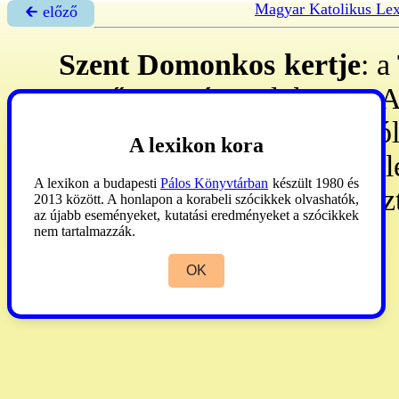
Magyar Katolikus Le
🡰 előző
Szent Domonkos kertje
: a
a
szőregi
népnyelvben. - A 
keríti, kapuja két csillagb
A lexikon kora
Amikor a földön erkölcstel
A lexikon a budapesti
Pálos Könyvtárban
készült 1980 és
hervadni kezdenek, és Sz
2013 között. A honlapon a korabeli szócikkek olvashatók,
az újabb eseményeket, kutatási eredményeket a szócikkek
őket. **
nem tartalmazzák.
OK
Bálint
II:152.