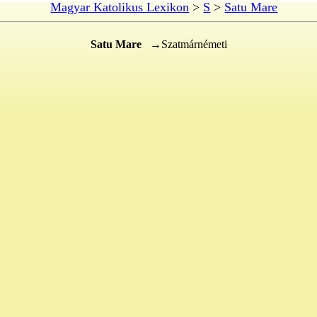
Magyar Katolikus Lexikon
>
S
>
Satu Mare
Satu Mare
→Szatmárnémeti