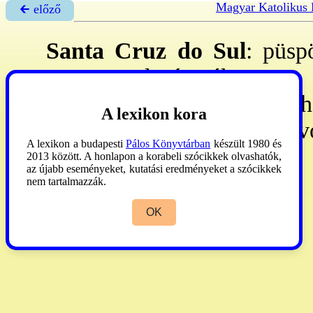
Magyar Katolikus 
🡰 előző
Santa Cruz do Sul
: püsp
VI. 20: alapították. Porto
2005
: 537.002 l, 447.502 h
A lexikon kora
sz, 324 szn, 24 ni, 14 ki-e v
A lexikon a budapesti
Pálos Könyvtárban
készült 1980 és
2013 között. A honlapon a korabeli szócikkek olvashatók,
AP
2005:655.
az újabb eseményeket, kutatási eredményeket a szócikkek
nem tartalmazzák.
OK