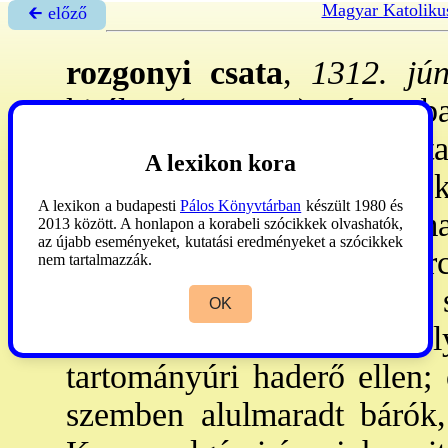
Magyar Katoliku
🡰 előző
rozgonyi csata
,
1312. jún
király (1308-42) és Ab
északkeletre, a Tárca-pat
A lexikon kora
ütközet. - A csatában a 
A lexikon a budapesti
Pálos Könyvtárban
készült 1980 és
szövetségében harcoló Amad
2013 között. A honlapon a korabeli szócikkek olvashatók,
az újabb eseményeket, kutatási eredményeket a szócikkek
elestek. A kir. seregben har
nem tartalmazzák.
csapatai is. Csák Máté 
OK
ütközetben, melyben Károly
tartományúri haderő ellen;
szemben alulmaradt bárók,