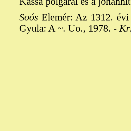
Kassa polgárai és a johanni
Soós
Elemér: Az 1312. évi j
Gyula: A ~. Uo., 1978. -
Kri