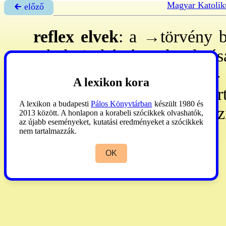
Magyar Katolik
🡰 előző
reflex elvek
: a
→törvény
b
erkölcsi kétség eloszlatá
(
→erkölcsi rendszerek
). -
A lexikon kora
kétség esetén jobb a bir
A lexikon a budapesti
Pálos Könyvtárban
készült 1980 és
terheket enyhíteni, a kedvez
2013 között. A honlapon a korabeli szócikkek olvashatók,
az újabb eseményeket, kutatási eredményeket a szócikkek
nem tartalmazzák.
DMC
III:780.
OK