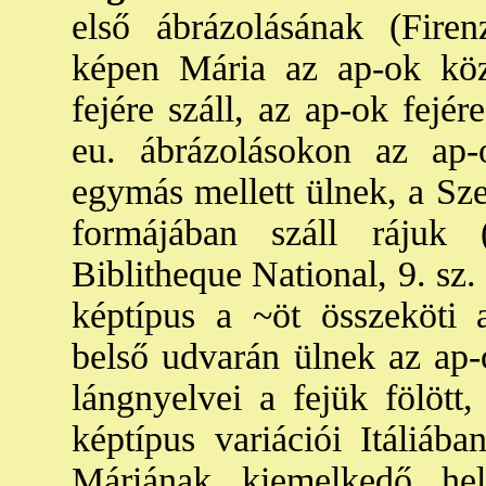
első ábrázolásának (Firen
képen Mária az ap-ok közö
fejére száll, az ap-ok fejé
eu. ábrázolásokon az ap
egymás mellett ülnek, a Sze
formájában száll rájuk (
Biblitheque National, 9. sz
képtípus a ~öt összeköti 
belső udvarán ülnek az ap-
lángnyelvei a fejük fölött
képtípus variációi Itáliáb
Máriának kiemelkedő he