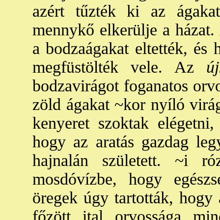
azért tűzték ki az ágaka
mennykő elkerülje a házat.
a bodzaágakat eltették, és h
megfüstölték vele. Az
újk
bodzavirágot foganatos orvo
zöld ágakat ~kor nyíló virá
kenyeret szoktak elégetni,
hogy az aratás gazdag legy
hajnalán született. ~i r
mosdóvízbe, hogy egészs
öregek úgy tartották, hogy 
főzött ital orvossága mi