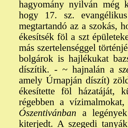
hagyomány nyilván még kö
hogy 17. sz. evangélikus
megtartandó az a szokás, h
ékesítsék föl a szt épülete
más szertelenséggel történj
bolgárok is hajlékukat baz
díszítik. - ~ hajnalán a
sz
amely Úrnapján díszít) zöld
ékesítette föl házatáját, 
régebben a vízimalmokat,
Ószentivánban
a legények 
kiterjedt. A szegedi tanyák