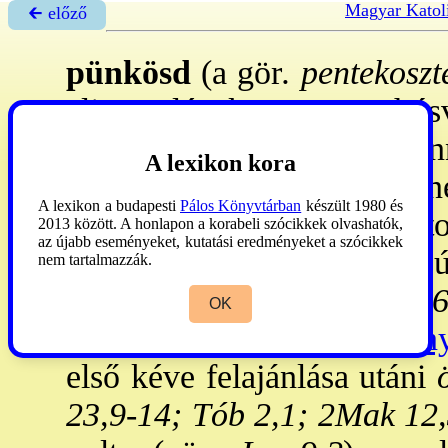
Magyar Katol
🡰 előző
pünkösd
(a gör
. pentekoszt
eljövetelének ünnepe a hús
ben
az egyik zarándokünn
A lexikon kora
kellett jelenniük Jahve színe
A lexikon a budapesti
Pálos Könyvtárban
készült 1980 és
Neve a tört. folyamán válto
2013 között. A honlapon a korabeli szócikkek olvashatók,
az újabb eseményeket, kutatási eredményeket a szócikkek
34,22
: az
első termés
(bú
nem tartalmazzák.
MTörv 16,10
és
Szám 28,2
OK
héttel a
→kovásztalan ken
első kéve felajánlása utáni
ö
23,9-14; Tób 2,1; 2Mak 12,