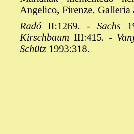
Angelico, Firenze, Galleria
Radó
II:1269. -
Sachs
19
Kirschbaum
III:415
. - Van
Schütz
1993:318.