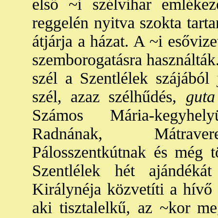
első ~i szélvihar emlékeze
reggelén nyitva szokta tart
átjárja a házat. A ~i esővize
szemborogatásra használták
szél a Szentlélek szájából
szél, azaz szélhűdés,
guta 
Számos Mária-kegyhely
Radnának, Mátravere
Pálosszentkútnak és még 
Szentlélek hét ajándék
Királynéja közvetíti a hívő
aki tisztalelkű, az ~kor me