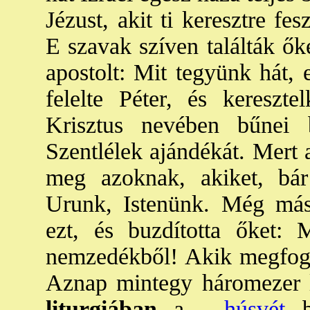
Jézust, akit ti keresztre fes
E szavak szíven találták ők
apostolt: Mit tegyünk hát, 
felelte Péter, és kereszt
Krisztus nevében bűnei 
Szentlélek ajándékát. Mert a
meg azoknak, akiket, bá
Urunk, Istenünk. Még más 
ezt, és buzdította őket: 
nemzedékből! Akik megfoga
Aznap mintegy háromezer l
liturgiában
a
→húsvét
be