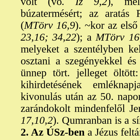
volt (vö
. Iz 9,2
), me
búzatermésért; az aratás P
(
MTörv 16,9
). ~kor az első
23,16; 34,22
); a
MTörv 16
melyeket a szentélyben kell
osztani a szegényekkel és 
ünnep tört. jelleget öltöt
kihirdetésének emlékna
kivonulás után az 50. napon
zarándokolt mindenfelől Je
17,10,2
). Qumranban is a sí
2. Az ÚSz-ben
a Jézus felt