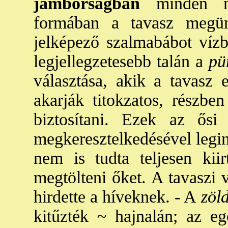
jámborságban
minden nép
formában a tavasz megünn
jelképező szalmabábot vízb
legjellegzetesebb talán a
pün
választása, akik a tavasz e
akarják titokzatos, részben
biztosítani. Ezek az ős
megkeresztelkedésével legi
nem is tudta teljesen kiir
megtölteni őket. A tavaszi 
hirdette a híveknek. - A
zöld
kitűzték ~ hajnalán; az egé