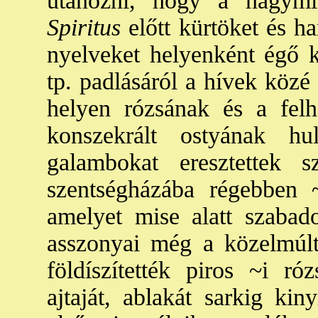
utánozni, hogy a nagymis
Spiritus
előtt kürtöket és ha
nyelveket helyenként égő k
tp. padlásáról a hívek közé
helyen rózsának és a felh
konszekrált ostyának hul
galambokat eresztettek s
szentségházába régebben 
amelyet mise alatt szabado
asszonyai még a közelmúlt
földíszítették piros ~i ró
ajtaját, ablakát sarkig kin