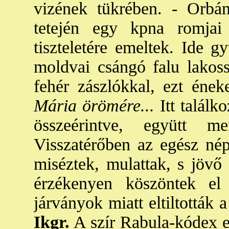
vizének tükrében. - Orbá
tetején egy kpna romjai 
tiszteletére emeltek. Ide 
moldvai csángó falu lakos
fehér zászlókkal, ezt éneke
Mária örömére...
Itt találko
összeérintve, együtt m
Visszatérőben az egész nép 
miséztek, mulattak, s jövő
érzékenyen köszöntek el
járványok miatt eltiltották
Ikgr.
A szír Rabula-kódex eg