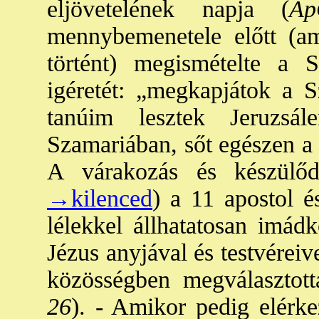
eljövetelének napja (
Ap
mennybemenetele előtt (a
történt) megismételte a S
igéretét: „megkapjátok a Sz
tanúim lesztek Jeruzsá
Szamariában, sőt egészen a 
A várakozás és készülőd
→kilenced
) a 11 apostol é
lélekkel állhatatosan imád
Jézus anyjával és testvéreiv
közösségben megválasztott
26
). - Amikor pedig elérke