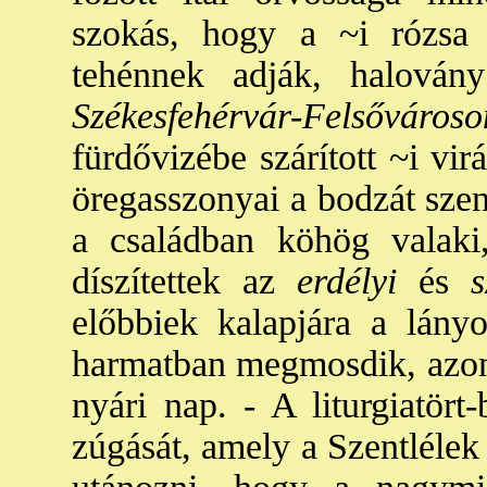
szokás, hogy a ~i rózsa 
tehénnek adják, halován
Székesfehérvár-Felsővá
fürdővizébe szárított ~i vir
öregasszonyai a bodzát szen
a családban köhög valaki
díszítettek az
erdélyi
és
sz
előbbiek kalapjára a lányo
harmatban megmosdik, azon
nyári nap. - A liturgiatört
zúgását, amely a Szentlélek