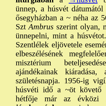
ünnep, a húsvét dátumától
ősegyházban a ~ néha az 50
Szt
Ambrus
szerint olyan, 
ünnepelni, mint a húsvétot
Szentlélek eljövetele esem
elbeszélésének megfelel
misztérium beteljesedé
ajándékainak kiáradása
születésnapja. 1956-ig vigí
húsvéti idő a ~öt követő 
hétfője már az évközi 