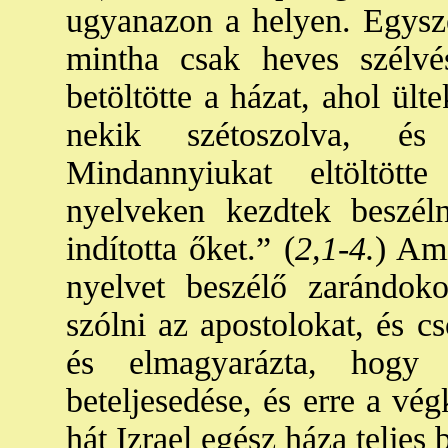
ugyanazon a helyen. Egysze
mintha csak heves szélvé
betöltötte a házat, ahol ül
nekik szétoszolva, és 
Mindannyiukat eltöltöt
nyelveken kezdtek beszél
indította őket.” (
2,1-4.
) Ami
nyelvet beszélő zarándoko
szólni az apostolokat, és c
és elmagyarázta, hogy 
beteljesedése, és erre a vé
hát Izrael egész háza teljes