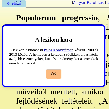
Magyar Katolikus L
🡰 előző
Populorum progressio
,
19
szociális enciklikája. - A v
gazd. szempontból gyar
A lexikon kora
(„harmadik világ”), ill.
A lexikon a budapesti
Pálos Könyvtárban
készült 1980 és
megalakulását figyele
2013 között. A honlapon a korabeli szócikkek olvashatók,
az újabb eseményeket, kutatási eredményeket a szócikkek
(„felszabadítás teológi
nem tartalmazzák.
kérdéseket. A ~ elsősorb
OK
Dominique
→Chenu
OP, H
műveiből merített, amikor f
fejlődésének feltételeit. „