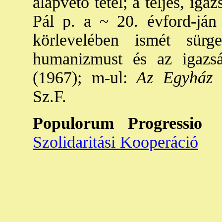
alapvető tétel; a teljes, igaz
Pál p. a ~ 20. évford-ján
körlevelében ismét sürg
humanizmust és az igazsá
(1967); m-ul:
Az Egyház tá
Sz.F.
Populorum Progressio
Szolidaritási Kooperáció