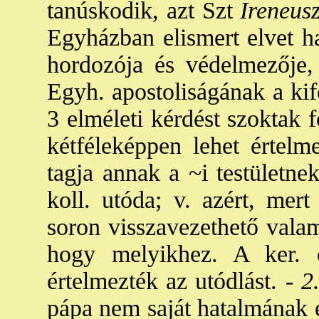
tanúskodik, azt Szt
Ireneus
Egyházban elismert elvet h
hordozója és védelmezője,
Egyh. apostoliságának a kife
3 elméleti kérdést szoktak f
kétféleképpen lehet értelm
tagja annak a ~i testületn
koll. utóda; v. azért, mert
soron visszavezethető valam
hogy melyikhez. A ker. 
értelmezték az utódlást. -
2.
pápa nem saját hatalmának e