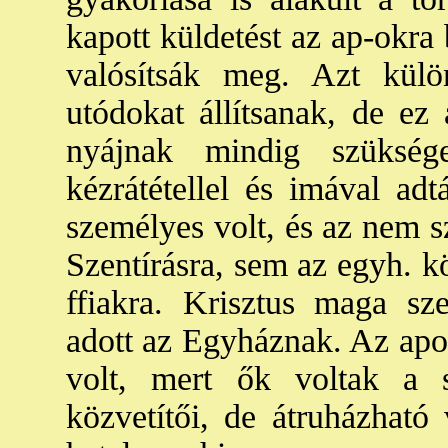
kapott küldetést az ap-okra 
valósítsák meg. Azt kül
utódokat állítsanak, de ez
nyájnak mindig szükség
kézrátétellel és imával ad
személyes volt, és az nem sz
Szentírásra, sem az egyh. k
ffiakra. Krisztus maga sz
adott az Egyháznak. Az apos
volt, mert ők voltak a s
közvetítői, de átruházható