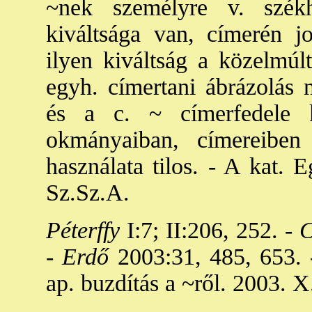
~nek személyre v. szék
kiváltsága van, címerén j
ilyen kiváltság a közelmúl
egyh. címertani ábrázolás 
és a c. ~ címerfedele 
okmányaiban, címereibe
használata tilos. - A kat. 
Sz.Sz.A.
Péterffy
I:7; II:206, 252. -
C
-
Erdő
2003:31, 485, 653. -
ap. buzdítás a ~ről. 2003. X