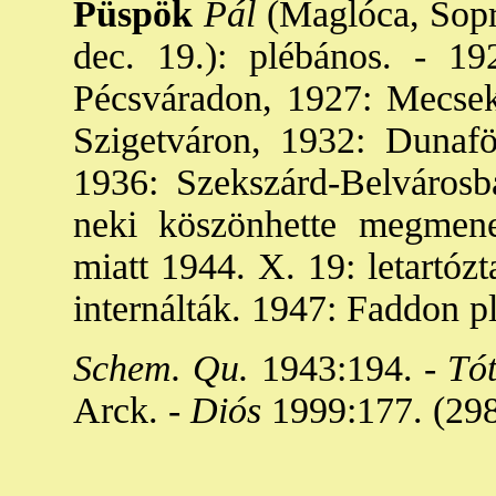
Püspök
Pál
(Maglóca, Sopr
dec. 19.): plébános. - 19
Pécsváradon, 1927: Mecsek
Szigetváron, 1932: Dunafö
1936: Szekszárd-Belvárosb
neki köszönhette megmenek
miatt 1944. X. 19: letartóz
internálták. 1947: Faddon p
Schem. Qu.
1943:194. -
Tó
Arck. -
Diós
1999:177. (298