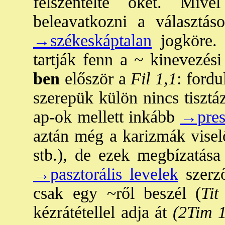
felszentelte őket. Miv
beleavatkozni a választás
→székeskáptalan
jogköre. 
tartják fenn a ~ kinevezési
ben
először a
Fil 1,1
: fordu
szerepük külön nincs tisztá
ap-ok mellett inkább
→pres
aztán még a karizmák viselő
stb.), de ezek megbízatás
→pasztorális levelek
szerző
csak egy ~ről beszél (
Tit
kézrátétellel adja át
(2Tim 1