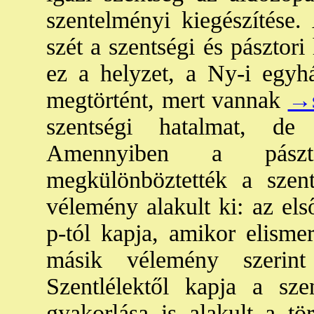
szentelményi kiegészítése
szét a szentségi és pásztor
ez a helyzet, a Ny-i egyh
megtörtént, mert vannak
→s
szentségi hatalmat, d
Amennyiben a pásztor
megkülönböztették a szent
vélemény alakult ki: az els
p-tól kapja, amikor elismer
másik vélemény szerint
Szentlélektől kapja a sze
gyakorlása is alakult a tö