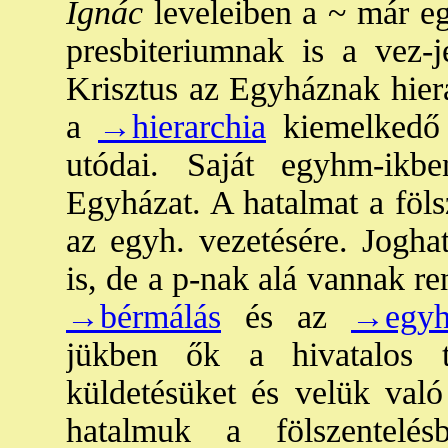
Ignác
leveleiben a ~ már egy
presbiteriumnak is a vez-je
Krisztus az Egyháznak hiera
a
→hierarchia
kiemelkedő 
utódai. Saját egyhm-ikb
Egyházat. A hatalmat a föls
az egyh. vezetésére. Joghat
is, de a p-nak alá vannak re
→bérmálás
és az
→egyh
jükben ők a hivatalos 
küldetésüket és velük való 
hatalmuk a fölszentelés