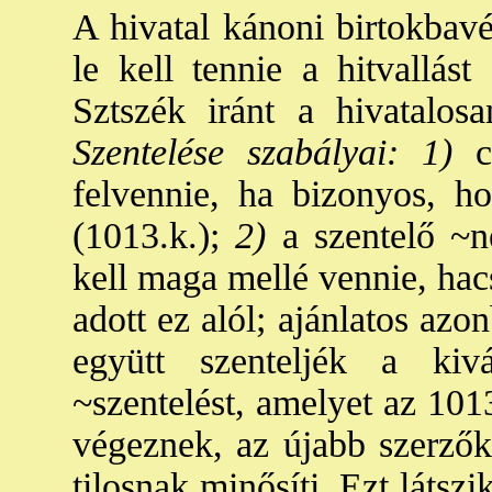
A hivatal kánoni birtokbavé
le kell tennie a hitvallás
Sztszék iránt a hivatalosa
Szentelése szabályai: 1)
cs
felvennie, ha bizonyos, 
(1013.k.);
2)
a szentelő ~n
kell maga mellé vennie, hac
adott ez alól; ajánlatos az
együtt szenteljék a kivá
~szentelést, amelyet az 101
végeznek, az újabb szerzők 
tilosnak minősíti. Ezt látsz