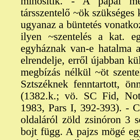
minősítik. - A pápai me
társszentelő ~ök szükséges
ugyanaz a büntetés vonatkoz
ilyen ~szentelés a kat. 
egyháznak van-e hatalma a
elrendelje, erről újabban k
megbízás nélkül ~öt szentel
Sztszéknek fenntartott, ön
(1382.k.; vö. SC Fid, Not
1983, Pars I, 392-393). - 
oldaláról zöld zsinóron 3 s
bojt függ. A pajzs mögé egy