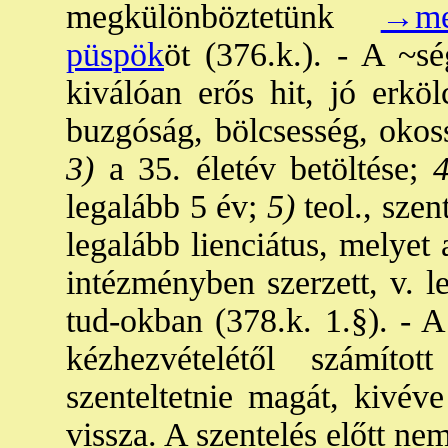
megkülönböztetünk
→me
püspök
öt (376.k.). - A ~s
kiválóan erős hit, jó erköl
buzgóság, bölcsesség, okos
3)
a 35. életév betöltése;
4
legalább 5 év;
5)
teol., szen
legalább lienciátus, melyet 
intézményben szerzett, v. l
tud-okban (378.k. 1.§). - A
kézhezvételétől számít
szenteltetnie magát, kivéve
vissza. A szentelés előtt nem