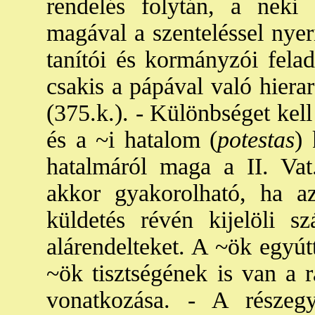
rendelés folytán, a neki a
magával a szenteléssel nyeri
tanítói és kormányzói felad
csakis a pápával való hiera
(375.k.). - Különbséget kell
és a ~i hatalom (
potestas
)
hatalmáról maga a II. Vat
akkor gyakorolható, ha az
küldetés révén kijelöli sz
alárendelteket. A ~ök egyútt
~ök tisztségének is van a r
vonatkozása. - A részeg