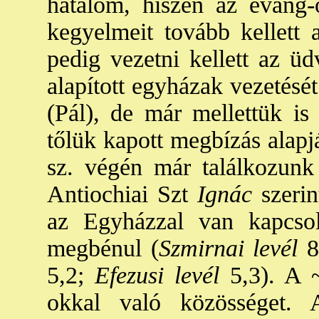
hatalom, hiszen az evang-o
kegyelmeit tovább kellett 
pedig vezetni kellett az üd
alapított egyházak vezetésé
(Pál), de már mellettük is
tőlük kapott megbízás alapj
sz. végén már találkozunk
Antiochiai Szt
Ignác
szerin
az Egyházzal van kapcsol
megbénul (
Szmirnai levél
8,
5,2;
Efezusi levél
5,3). A ~
okkal való közösséget. 