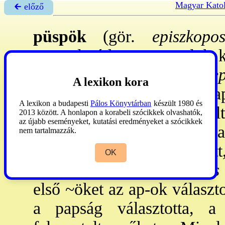
Magyar Katol
🡰 előző
püspök
(gör
. episzkopos
apostolutód, az apostolok k
egyh. a 2. sz: nem az
ep
A lexikon kora
proesztósz
nak nevezte az a
A lexikon a budapesti
Pálos Könyvtárban
készült 1980 és
római állami hivatalt jel
2013 között. A honlapon a korabeli szócikkek olvashatók,
az újabb eseményeket, kutatási eredményeket a szócikkek
antistes
a ~. - A ~ annyiba
nem tartalmazzák.
működési ter-e korlátozott
OK
dioikészisz
(gör.),
dioecesis
első ~öket az ap-ok választo
a papság választotta, 