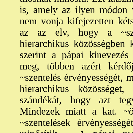
is, amely az ilyen módon va
nem vonja kifejezetten két
az az elv, hogy a ~sze
hierarchikus közösségben k
szerint a pápai kinevezés
meg, többen azért kérdő
~szentelés érvényességét, m
hierarchikus közösséget
szándékát, hogy azt teg
Mindezek miatt a kat. ~ö
~szentelések érvényességé