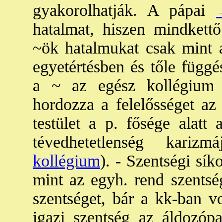
gyakorolhatják. A pápai
hatalmat, hiszen mindkettő
~ök hatalmukat csak mint az
egyetértésben és tőle függ
a ~ az egész kollégium 
hordozza a felelősséget az
testület a p. fősége alatt 
tévedhetetlenség kariz
kollégium
). - Szentségi sík
mint az egyh. rend szentség
szentséget, bár a kk-ban v
igazi szentség az áldozóp