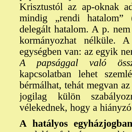
Krisztustól az ap-oknak ad
mindig „rendi hatalom” (
delegált hatalom. A p. nem 
kormányozhat nélküle. 
egységben van: az egyik nem
A papsággal való össz
kapcsolatban lehet szemlé
bérmálhat, tehát megvan az 
jogilag külön szabályo
vélekednek, hogy a hiányzó 
A hatályos egyházjogba