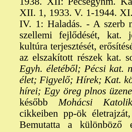
1938. XII: Pécsegyhm. Ka
XII. 1, 1933. V. 1-1944. XI
IV. 1: Haladás. - A szerb m
szellemi fejlődését, kat.
kultúra terjesztését, erősít
az elszakított részek kat. s
Egyh. életéből; Pécsi kat. 
élet; Figyelő; Hírek; Kat. 
hírei; Egy öreg plnos üzene
később
Mohácsi Katolik
cikkeiben pp-ök életrajzát,
Bemutatta a különböző e