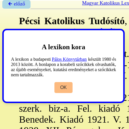
Magyar Katolikus Le
🡰 előző
Pécsi Katolikus Tudósító
,
1.
: az
→Actio Catholica
l
folyóirat. - Megj. havonta
A lexikon kora
IX/X-1925. IV. 5: szünetelt
A lexikon a budapesti
Pálos Könyvtárban
készült 1980 és
1:
Hajós
György, 1936. V-
2013 között. A honlapon a korabeli szócikkek olvashatók,
az újabb eseményeket, kutatási eredményeket a szócikkek
1921. V. 15-XII, 1925. IV. 
nem tartalmazzák.
30:
Hajós
György, 1922. I
OK
Gergye
Győző. Szerk. 1921
szerk. biz-a. Fel. kiadó
Benedek. Kiadó 1921. V. 15