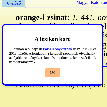
Magyar Katoliku
🡰 előző
orange-i zsinat
:
1. 441. nov
alatt 30, többségében fegyel
Főként kegyelemtani kérdése
A lexikon kora
II
. Bonifác
p. erősítette me
A lexikon a budapesti
Pálos Könyvtárban
készült 1980 és
a kegyelemről és a predesti
2013 között. A honlapon a korabeli szócikkek olvashatók,
az újabb eseményeket, kutatási eredményeket a szócikkek
Szt Ágoston, ezeket a
→
nem tartalmazzák.
átvette. **
OK
Concilia
1585:16, 21. (444: 