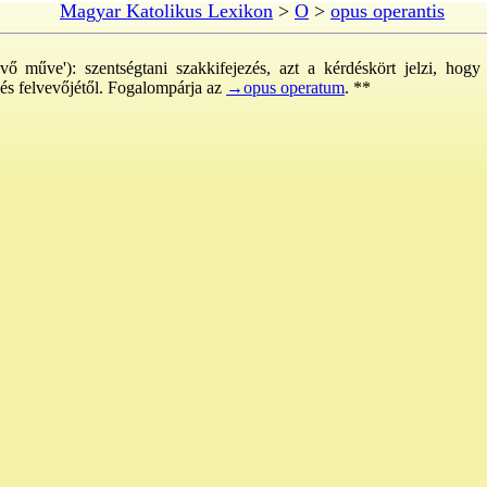
Magyar Katolikus Lexikon
>
O
>
opus operantis
kvő műve'): szentségtani szakkifejezés, azt a kérdéskört jelzi, ho
 és felvevőjétől. Fogalompárja az
→opus operatum
. **