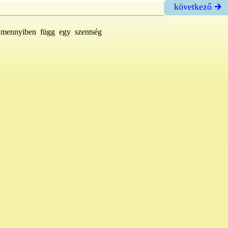
következő 🡲
gy mennyiben függ egy szentség