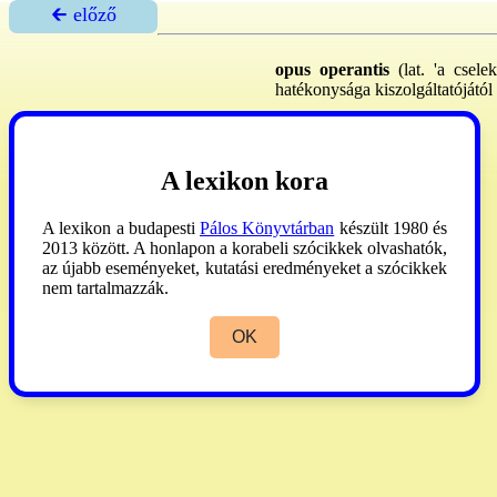
🡰 előző
opus operantis
(lat. 'a csele
hatékonysága kiszolgáltatójától
A lexikon kora
A lexikon a budapesti
Pálos Könyvtárban
készült 1980 és
2013 között. A honlapon a korabeli szócikkek olvashatók,
az újabb eseményeket, kutatási eredményeket a szócikkek
nem tartalmazzák.
OK